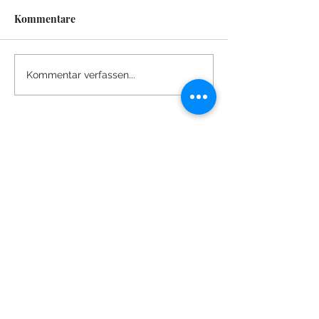
Kommentare
Kommentar verfassen...
Das schwarze Ägypten - Reisen
im Corona-Zeitalter
Danke fürs
Vorbeischauen!
Entdecken mit mir die verborgene
schwarze Geschichte Berlins! Es ist mir ein
Anliegen, die wenig bekannten