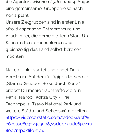
die Agentur zwischen 25.Juli und 4. August 
eine gemeinsame  Gruppenreise nach 
Kenia plant.
Unsere Zielgruppen sind in erster Linie 
afro-diasporische Entrepreneure und 
Akademiker, die gerne die Tech Start-Up 
Szene in Kenia kennenlernen und 
gleichzeitig das Land selbst bereisen 
möchten.
Nairobi - hier startet und endet Dein 
Abenteuer. Auf der 10-tägigen Reiseroute 
„Startup Gruppen Reise durch Kenia“ 
erlebst Du mehre traumhafte Ziele in 
Kenia: Nairobi, Konza City - The 
Technopolis, Tsavo National Park und 
weitere Städte und Sehenswürdigkeiten.
https://video.wixstatic.com/video/4abf28_
e62ba7e6e3d24c3eb8727d0b4a0de89c/10
80p/mp4/file.mp4