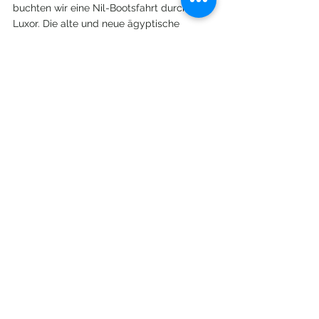
buchten wir eine Nil-Bootsfahrt durch 
Luxor. Die alte und neue ägyptische 
Geschichte ist untrennbar mit Subsahara-
Afrika verbunden. Die alten Ägypter 
nannten sich „Kemet“, was schwarz 
bedeutet, und verehrten die Quelle des 
Nils, indem sie das gesamte Gebiet Ta 
netjer, das “Land des Gottes", nannten. Der 
Nil, der Ursprung von Leben und das 
Manifest der ägyptischen Geschichte, 
beginnt mit seinem Verlauf von der Quelle 
in den Bergen von Burundi, Ruanda, 
Tansania, Äthiopien und Sudan bis zur 
Mündung ins Mittelmeer. „Kemet“, das alte 
Ägypten und erste fortgeschrittene 
Kulturen, tauchte deshalb zuerst im Süden 
auf und deshalb befinden sich die 
wichtigsten und die ältesten Denkmäler in 
Südägypten.
Mir und meiner Schwester führte die 